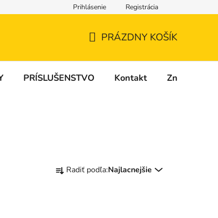
Prihlásenie
Registrácia
PRÁZDNY KOŠÍK
NÁKUPNÝ
KOŠÍK
Y
PRÍSLUŠENSTVO
Kontakt
Značky
R
Radiť podľa:
Najlacnejšie
a
d
e
n