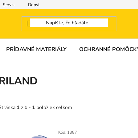
Servis
Dopyt
PRÍDAVNÉ MATERIÁLY
OCHRANNÉ POMÔCK
RILAND
Stránka
1
z
1
-
1
položiek celkom
V
ý
Kód:
1387