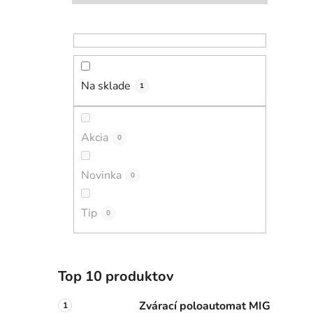
l
i
Na sklade
1
Akcia
0
Novinka
0
Tip
0
Top 10 produktov
Zvárací poloautomat MIG