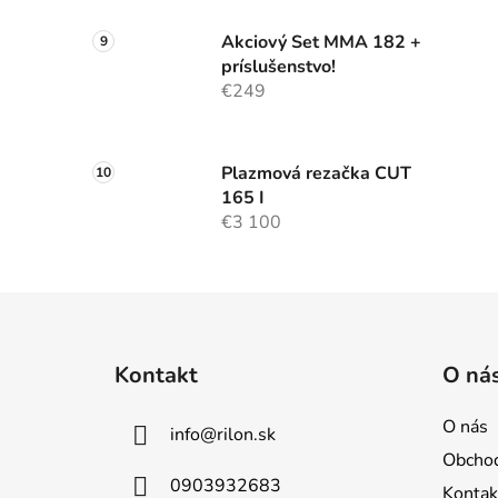
Akciový Set MMA 182 +
príslušenstvo!
€249
Plazmová rezačka CUT
165 I
€3 100
Z
á
Kontakt
O ná
p
ä
O nás
info
@
rilon.sk
t
Obcho
i
0903932683
Kontak