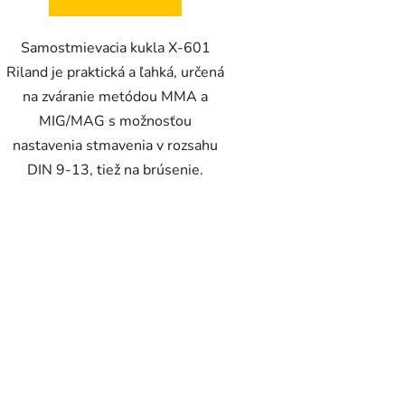
Samostmievacia kukla X-601
Riland je praktická a ľahká, určená
na zváranie metódou MMA a
MIG/MAG s možnosťou
nastavenia stmavenia v rozsahu
DIN 9-13, tiež na brúsenie.
O
v
l
á
d
a
c
i
e