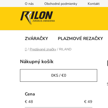
Prejsť
O nás
Obchodné podmienky
Kontakt
na
obsah
ZVÁRAČKY
PLAZMOVÉ REZAČKY
Domov
/
Predávané značky
/
RILAND
B
Nákupný košík
o
č
n
0
KS /
€0
ý
p
a
Cena
n
€
48
€
49
e