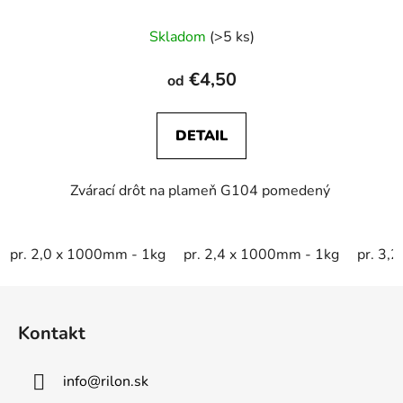
Skladom
(>5 ks)
€4,50
od
DETAIL
Zvárací drôt na plameň G104 pomedený
pr. 2,0 x 1000mm - 1kg
pr. 2,4 x 1000mm - 1kg
pr. 3,
Z
á
Kontakt
p
ä
info
@
rilon.sk
t