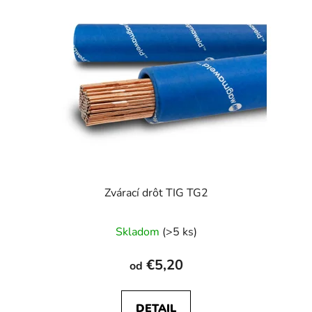
Zvárací drôt TIG TG2
Priemerné
Skladom
(>5 ks)
hodnotenie
produktu
€5,20
od
je
4,0
DETAIL