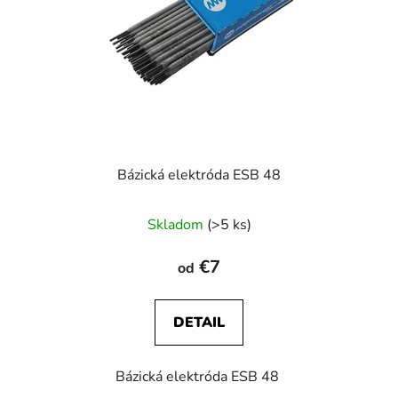
Bázická elektróda ESB 48
Priemerné
Skladom
(>5 ks)
hodnotenie
produktu
€7
od
je
3,3
DETAIL
z
5
Bázická elektróda ESB 48
hviezdičiek.