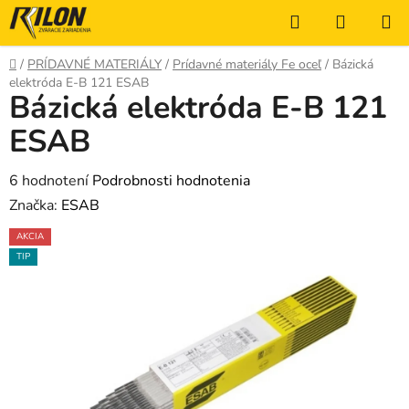
Prejsť
Hľadať
NÁKUP
na
KOŠÍK
obsah
Domov
/
PRÍDAVNÉ MATERIÁLY
/
Prídavné materiály Fe oceľ
/
Bázická
elektróda E-B 121 ESAB
Bázická elektróda E-B 121
ESAB
Priemerné
6 hodnotení
Podrobnosti hodnotenia
hodnotenie
Značka:
ESAB
produktu
AKCIA
je
TIP
2,7
z
5
hviezdičiek.