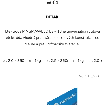
€4
od
DETAIL
Elektróda MAGMAWELD ESR 13 je univerzálna rutilová
elektróda vhodná pre zváranie oceľových konštrukcií, do
dielne a pre údržbárske zváranie.
pr. 2,0 x 350mm - 1kg
pr. 2,5 x 350mm - 1kg
pr. 2,0 x
Kód:
1333/PR.6