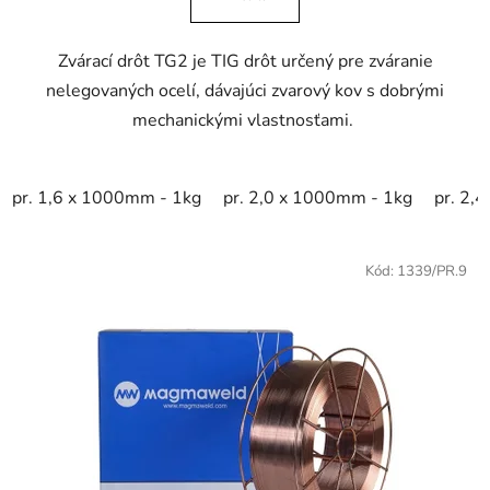
z
5
Zvárací drôt TG2 je TIG drôt určený pre zváranie
hviezdičiek.
nelegovaných ocelí, dávajúci zvarový kov s dobrými
mechanickými vlastnosťami.
pr. 1,6 x 1000mm - 1kg
pr. 2,0 x 1000mm - 1kg
pr. 2,
Kód:
1339/PR.9