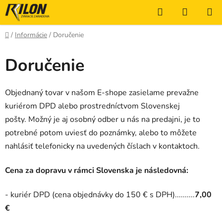
Prejsť
Hľadať
NÁKUP
na
KOŠÍK
obsah
Domov
/
Informácie
/
Doručenie
Doručenie
Objednaný tovar v našom E-shope zasielame prevažne
kuriérom DPD alebo prostredníctvom Slovenskej
pošty. Možný je aj osobný odber u nás na predajni, je to
potrebné potom uviesť do poznámky, alebo to môžete
nahlásiť telefonicky na uvedených číslach v kontaktoch.
Cena za dopravu v rámci Slovenska je následovná:
- kuriér DPD (cena objednávky do 150 € s DPH)..........
7
,00
€