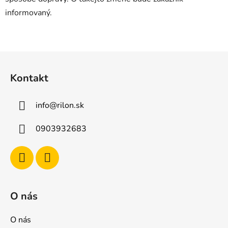
informovaný.
Z
á
Kontakt
p
ä
info
@
rilon.sk
t
i
0903932683
e
O nás
O nás