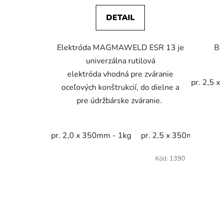
DETAIL
Elektróda MAGMAWELD ESR 13 je
B
univerzálna rutilová
elektróda vhodná pre zváranie
pr. 2,5
oceľových konštrukcií, do dielne a
pre údržbárske zváranie.
pr. 2,0 x 350mm - 1kg
pr. 2,5 x 350mm - 1k
Kód:
1390