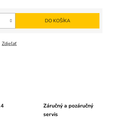
DO KOŠÍKA
Zdieľať
24
Záručný a pozáručný
servis