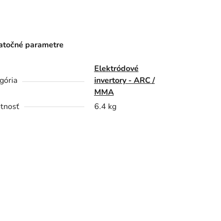
točné parametre
Elektródové
gória
invertory - ARC /
MMA
tnosť
6.4 kg