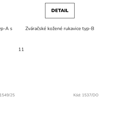
DETAIL
yp-A s
Zváračské kožené rukavice typ-B
- 5kg
pr. 3,25 x 350mm - 5kg
11
3,25 x 350mm - 5kg
1549/25
Kód:
1537/DO