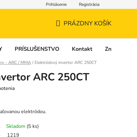
Prihlásenie
Registrácia
PRÁZDNY KOŠÍK
NÁKUPNÝ
KOŠÍK
Y
PRÍSLUŠENSTVO
Kontakt
Značky
tory - ARC / MMA
/
Elektródový invertor ARC 250CT
nvertor ARC 250CT
notenia
obaľovanou elektródou.
Skladom
(5 ks)
1219