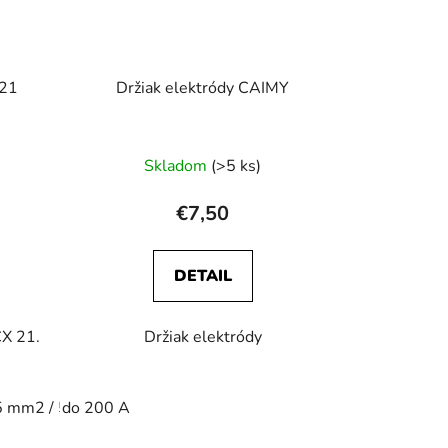
X21
Držiak elektródy CAIMY
Skladom
(>5 ks)
€7,50
DETAIL
CX 21.
Držiak elektródy
 mm2 / 5 + 5 m / 300A
do 200 A