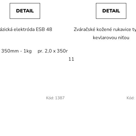
3,3
DETAIL
DETAIL
z
5
ázická elektróda ESB 48
Zváračské kožené rukavice t
hviezdičiek.
kevlarovou niťou
 x 350mm - 1kg
pr. 2,0 x 350mm - 2,5kg
pr. 2,5 x 350mm 
11
g
pr. 2,0 x 350mm - 2,5kg
pr. 2,5 x 350mm - 2,5kg
pr. 
Kód:
1387
Kód: