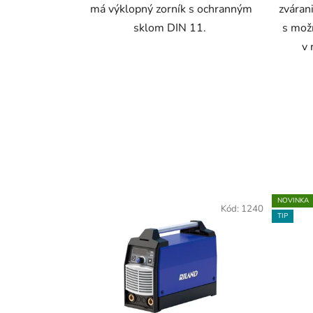
má výklopný zorník s ochranným
zvára
sklom DIN 11.
s mož
v 
NOVINKA
Kód:
1240
TIP