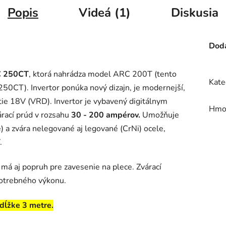
Popis
Videá (1)
Diskusia
Doda
 250CT
, ktorá nahrádza model ARC 200T (tento
Kate
CT). Invertor ponúka nový dizajn, je modernejší,
tie 18V (VRD). Invertor je vybavený digitálnym
Hmo
rací prúd v rozsahu
30 - 200 ampérov.
Umožňuje
é) a zvára nelegované aj legované (CrNi) ocele,
.
má aj popruh pre zavesenie na plece. Zvárací
potrebného výkonu.
 dĺžke 3 metre.