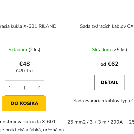
racia kukla X-601 RILAND
Sada zváracích káblov C
Priemerné
Skladom
(2 ks)
Skladom
(>5 ks)
hodnotenie
produktu
€48
€62
od
je
Jednotková
€48 / 1 ks
cena:
2,3
DETAIL
z
5
Sada zváracích káblov typu 
hviezdičiek.
DO KOŠÍKA
mostmievacia kukla X-601
25 mm2 / 3 + 3 m / 200A
25
je praktická a ľahká, určená na