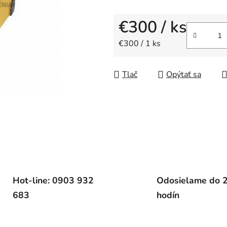
5
hviezdičiek.
€300
/ ks
Jednotková cena:
€300 / 1 ks
Tlač
Opýtať sa
Hot-line: 0903 932
Odosielame do 
683
hodín