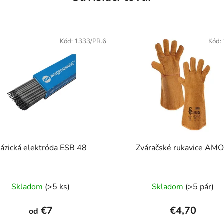
Kód:
1333/PR.6
Kód:
ázická elektróda ESB 48
Zváračské rukavice AM
Priemerné
Skladom
(>5 ks)
Skladom
(>5 pár)
hodnotenie
produktu
€7
€4,70
od
je