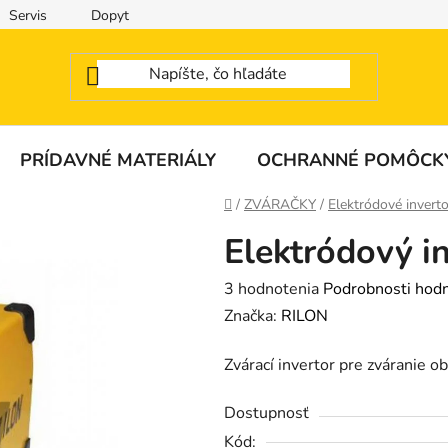
Servis
Dopyt
PRÍDAVNÉ MATERIÁLY
OCHRANNÉ POMÔCK
Domov
/
ZVÁRAČKY
/
Elektródové inver
Elektródový i
Priemerné
3 hodnotenia
Podrobnosti hod
hodnotenie
Značka:
RILON
produktu
Zvárací invertor pre zváranie 
je
3,7
Dostupnosť
z
Kód: