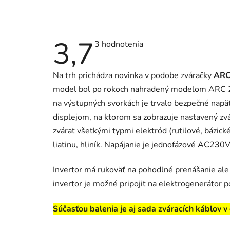
3,7
Priemerné
3 hodnotenia
hodnotenie
produktu
je
Na trh prichádza novinka v podobe zváračky
ARC
3,7
z
model bol po rokoch nahradený modelom ARC 250
5
hviezdičiek.
na výstupných svorkách je trvalo bezpečné napä
displejom, na ktorom sa zobrazuje nastavený zvá
zvárať všetkými typmi elektród (rutilové, bázick
liatinu, hliník. Napájanie je jednofázové AC230V
Invertor má rukoväť na pohodlné prenášanie ale 
invertor je možné pripojiť na elektrogenerátor 
Súčasťou balenia je aj sada zváracích káblov v