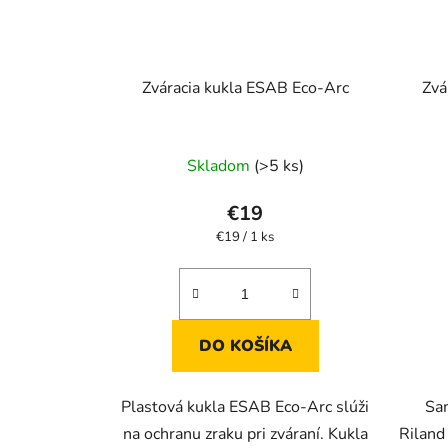
Zváracia kukla ESAB Eco-Arc
Zvá
Skladom
(>5 ks)
€19
Jednotková
€19 / 1 ks
cena:
DO KOŠÍKA
Plastová kukla ESAB Eco-Arc slúži
Sa
na ochranu zraku pri zváraní. Kukla
Riland 