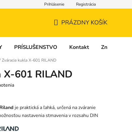
Prihlásenie
Registrácia
PRÁZDNY KOŠÍK
NÁKUPNÝ
KOŠÍK
Y
PRÍSLUŠENSTVO
Kontakt
Značky
/
Zváracia kukla X-601 RILAND
la X-601 RILAND
notenia
Riland
je praktická a ľahká, určená na zváranie
nosťou nastavenia stmavenia v rozsahu DIN