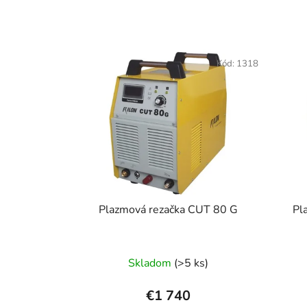
Kód:
1318
Plazmová rezačka CUT 80 G
Pl
Skladom
(>5 ks)
€1 740