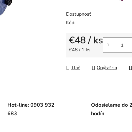
5
hviezdičiek.
Dostupnosť
Kód:
€48
/ ks
Jednotková cena:
€48 / 1 ks
Tlač
Opýtať sa
Hot-line: 0903 932
Odosielame do 
683
hodín