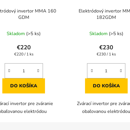
ktródový invertor MMA 160
Elektródový invertor M
GDM
182GDM
Priemerné
Skladom
(>5 ks)
Skladom
(>5 ks)
hodnotenie
produktu
€220
€230
je
Jednotková
Jednotková
€220 / 1 ks
€230 / 1 ks
cena:
cena:
2,8
z
5
hviezdičiek.
DO KOŠÍKA
DO KOŠÍKA
árací invertor pre zváranie
Zvárací invertor pre zvára
obaľovanou elektródou
obaľovanou elektródo