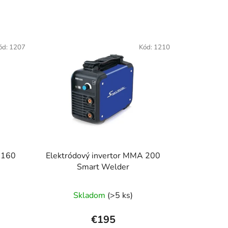
ód:
1207
Kód:
1210
 160
Elektródový invertor MMA 200
Smart Welder
Priemerné
Skladom
(>5 ks)
hodnotenie
produktu
€195
je