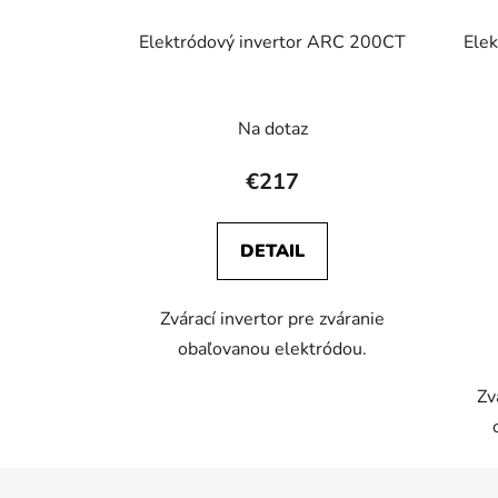
Elektródový invertor ARC 200CT
Ele
Priemerné
Na dotaz
hodnotenie
produktu
€217
je
3,1
DETAIL
z
5
Zvárací invertor pre zváranie
hviezdičiek.
obaľovanou elektródou.
Zv