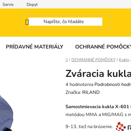
Servis
Dopyt
PRÍDAVNÉ MATERIÁLY
OCHRANNÉ POMÔCK
Domov
/
OCHRANNÉ POMÔCKY
/
Kukly
Zváracia kuk
Priemerné
4 hodnotenia
Podrobnosti hod
hodnotenie
Značka:
RILAND
produktu
Samostmievacia kukla X-601 
je
metódou MMA a MIG/MAG s mož
2,3
z
9-13, tiež na brúsenie.