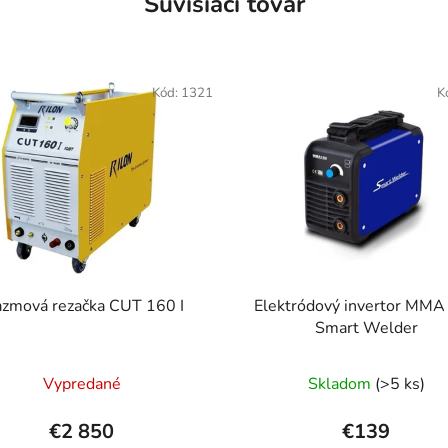
Súvisiaci tovar
Kód:
1321
K
azmová rezačka CUT 160 I
Elektródový invertor MMA
Smart Welder
Priemerné
Vypredané
Skladom
(>5 ks)
hodnotenie
produktu
€2 850
€139
je