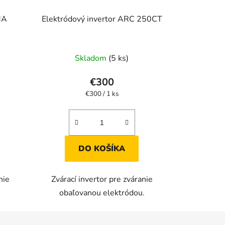
MA
Elektródový invertor ARC 250CT
Priemerné
Skladom
(5 ks)
hodnotenie
produktu
€300
je
Jednotková
€300 / 1 ks
cena:
3,7
z
5
hviezdičiek.
DO KOŠÍKA
nie
Zvárací invertor pre zváranie
u
obaľovanou elektródou.