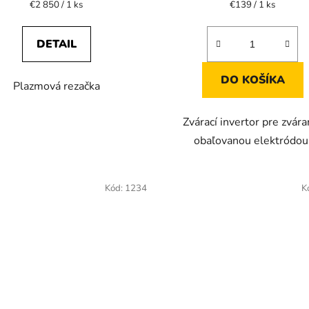
Jednotková
Jednotková
€2 850 / 1 ks
€139 / 1 ks
cena:
cena:
2,9
z
DETAIL
5
hviezdičiek.
DO KOŠÍKA
Plazmová rezačka
Zvárací invertor pre zvára
obaľovanou elektródou
Kód:
1234
K