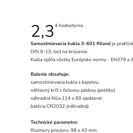
2,3
Priemerné
4 hodnotenia
hodnotenie
produktu
je
Samostmievacia kukla X-601 Riland
je prakti
2,3
z
DIN 9-13, tiež na brúsenie.
5
hviezdičiek.
Kukla spĺňa všetky Európske normy - EN379 a 
Balenie obsahuje:
samostmievacia kukla s kazetou
náhlavný kríž s čelovou páskou (potítko)
náhradná fólia 114 x 89 zaoblené
batéria CR2032 (náhradná)
Technické parametre:
Rozmery priezoru: 98 x 43 mm