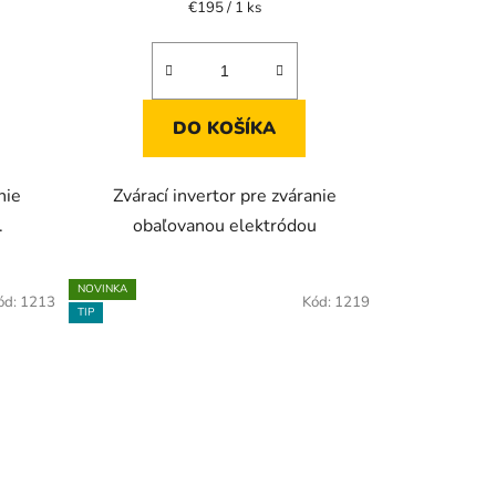
Jednotková
€195 / 1 ks
cena:
3,8
z
5
hviezdičiek.
DO KOŠÍKA
nie
Zvárací invertor pre zváranie
.
obaľovanou elektródou
NOVINKA
ód:
1213
Kód:
1219
TIP