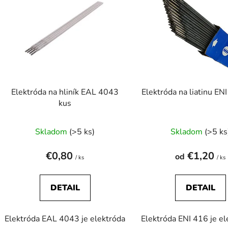
p
s
p
r
o
d
Elektróda na hliník EAL 4043
u
kus
k
Priemerné
Prieme
t
Skladom
(>5 ks)
Skladom
(>5 ks
o
hodnotenie
hodnot
v
produktu
produk
€0,80
€1,20
od
/ ks
/ ks
je
je
3,7
5,0
DETAIL
DETAIL
z
z
5
5
Elektróda EAL 4043 je elektróda
Elektróda ENI 416 je el
hviezdičiek.
hviezdič