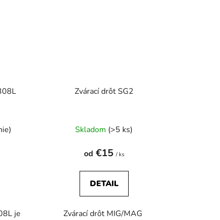
 308L
Zvárací drôt SG2
rné
nie)
Skladom
(>5 ks)
enie
tu
€15
od
/ ks
DETAIL
08L je
Zvárací drôt MIG/MAG
iek.