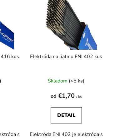
i
e
p
r
o
d
u
Elektróda na liatinu ENI 416 kus
Elektróda na liatinu ENI 402 kus
k
t
rné
o
)
Skladom
(>5 ks)
enie
v
tu
€1,70
od
/ ks
DETAIL
ektróda s
Elektróda ENI 402 je elektróda s
iek.