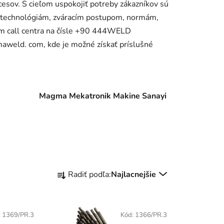
esov. S cieľom uspokojiť potreby zákazníkov sú
m technológiám, zváracím postupom, normám,
om call centra na čísle +90 444WELD
weld. com, kde je možné získať príslušné
. Magma Mekatronik Makine Sanayi
R
Radiť podľa:
Najlacnejšie
a
d
e
:
1369/PR.3
Kód:
1366/PR.3
n