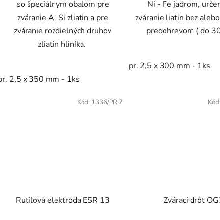
so špeciálnym obalom pre
Ni - Fe jadrom, urče
zváranie Al Si zliatin a pre
zváranie liatin bez aleb
zváranie rozdielných druhov
predohrevom ( do 3
zliatin hliníka.
pr. 2,5 x 300 mm - 1ks
pr. 2,5 x 350 mm - 1ks
Kód:
1336/PR.7
Kód
Rutilová elektróda ESR 13
Zvárací drôt OG