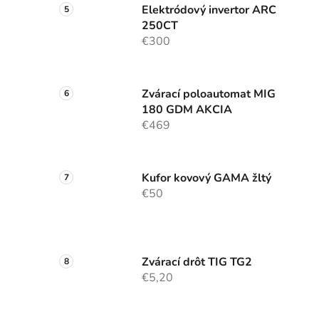
Elektródový invertor ARC
i
250CT
€300
Zvárací poloautomat MIG
180 GDM AKCIA
€469
Kufor kovový GAMA žltý
€50
Zvárací drôt TIG TG2
€5,20