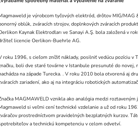
„Vyrábame spotrebný materiál a vybavenie na zváranie“
Magmaweld je výrobcom tyčových elektród, drôtov MIG/MAG & T
ponorný oblúk, zváracích strojov, doplnkových zváracích produ
Oerlikon Kaynak Elektrodları ve Sanayi A.Ş. bola založená v ro
držiteľ licencie Oerlikon-Buehrle AG.
V roku 1996, s cieľom znížiť náklady, posilniť vedúcu pozíciu
značku, boli dve staré továrne v Istanbule presunuté do novej,
nachádza na západe Turecka. . V roku 2010 bola otvorená aj dr
zváracích zariadení, ako aj na integráciu robotických automatiz
Značka MAGMAWELD vznikla ako analógia medzi roztavený
Magmaweld si veľmi cení technické vzdelanie a už od roku 1961 
zváračov prostredníctvom pravidelných bezplatných kurzov. Tá
spotrebiteľov a technickú kompetenciu v celom odvetví.