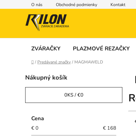
Prejsť
O nás
Obchodné podmienky
Kontakt
na
obsah
ZVÁRAČKY
PLAZMOVÉ REZAČKY
Domov
/
Predávané značky
/
MAGMAWELD
B
Nákupný košík
o
č
n
R
0
KS /
€0
ý
p
a
Cena
n
€
0
€
168
e