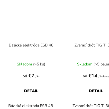
Bázická elektróda ESB 48
Zvárací drôt TIG TI
Priemerné
Prieme
Skladom
(>5 ks)
Skladom
(>5 bale
hodnotenie
hodnot
produktu
produk
€7
€14
od
od
/ ks
/ balenie
je
je
3,3
5,0
DETAIL
DETAIL
z
z
5
5
Bázická elektróda ESB 48
Zvárací drôt TIG TI 3
hviezdičiek.
hviezdič