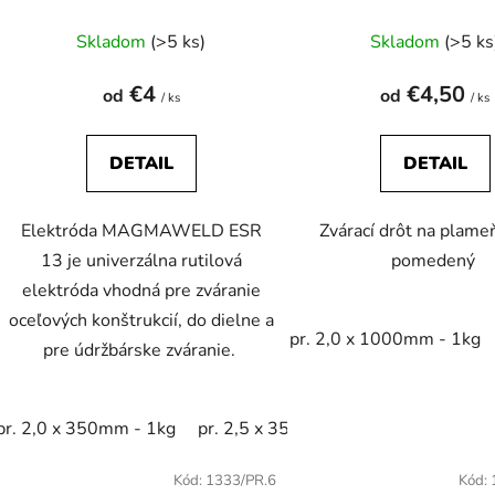
Skladom
(>5 ks)
Skladom
(>5 ks
€4
€4,50
od
od
/ ks
/ ks
DETAIL
DETAIL
Elektróda MAGMAWELD ESR
Zvárací drôt na plam
13 je univerzálna rutilová
pomedený
elektróda vhodná pre zváranie
oceľových konštrukcií, do dielne a
pr. 2,0 x 1000mm - 1kg
pre údržbárske zváranie.
pr. 2,0 x 350mm - 1kg
pr. 2,5 x 350mm - 1kg
pr. 2,0 x 3
Kód:
1333/PR.6
Kód: