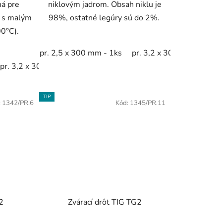
ná pre
niklovým jadrom. Obsah niklu je
o s malým
98%, ostatné legúry sú do 2%.
00°C).
pr. 2,5 x 300 mm - 1ks
pr. 3,2 x 300 mm - 1ks
pr. 3,2 x 300 mm - 1ks
TIP
:
1342/PR.6
Kód:
1345/PR.11
2
Zvárací drôt TIG TG2