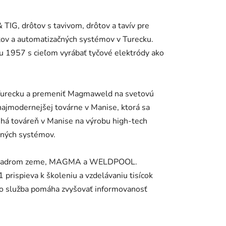
IG, drôtov s tavivom, drôtov a tavív pre
ktov a automatizačných systémov v Turecku.
ku 1957 s cieľom vyrábať tyčové elektródy ako
 v Turecku a premeniť Magmaweld na svetovú
 najmodernejšej továrne v Manise, ktorá sa
uhá továreň v Manise na výrobu high-tech
ačných systémov.
m jadrom zeme, MAGMA a WELDPOOL.
prispieva k školeniu a vzdelávaniu tisícok
to služba pomáha zvyšovať informovanosť