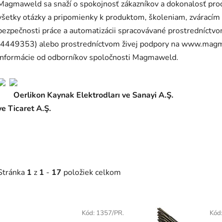
Magmaweld sa snaží o spokojnosť zákazníkov a dokonalosť proc
všetky otázky a pripomienky k produktom, školeniam, zvárací
bezpečnosti práce a automatizácii spracovávané prostredníctv
(4449353) alebo prostredníctvom živej podpory na www.magma
informácie od odborníkov spoločnosti Magmaweld.
Oerlikon Kaynak Elektrodları ve Sanayi A.Ş
ve Ticaret A.Ş.
Stránka
1
z
1
-
17
položiek celkom
V
ý
Kód:
1357/PR.
Kód