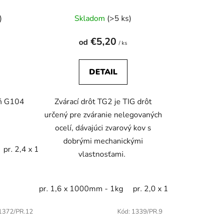
Priemerné
)
Skladom
(>5 ks)
hodnotenie
produktu
€5,20
od
/ ks
je
4,0
DETAIL
z
5
eň G104
Zvárací drôt TG2 je TIG drôt
hviezdičiek.
určený pre zváranie nelegovaných
ocelí, dávajúci zvarový kov s
dobrými mechanickými
pr. 2,4 x 1000mm - 1kg
pr. 3,2 x 1000mm - 1kg
pr. 2,
vlastnosťami.
50mm - 2,5kg
pr. 1,6 x 1000mm - 1kg
pr. 2,5 x 350mm - 2,5kg
pr. 2,0 x 1000mm - 1kg
pr. 3,25 x 350mm 
1372/PR.12
Kód:
1339/PR.9