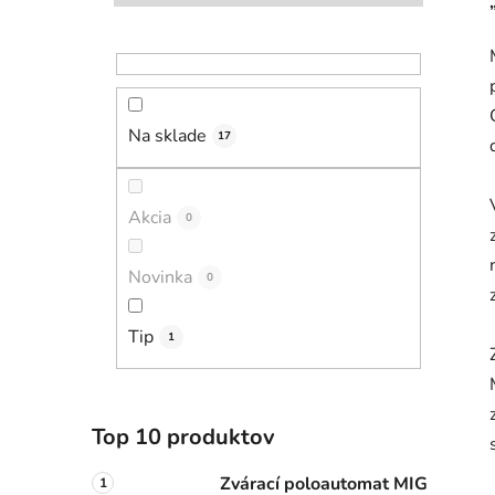
l
Na sklade
17
Akcia
0
Novinka
0
Tip
1
Top 10 produktov
Zvárací poloautomat MIG