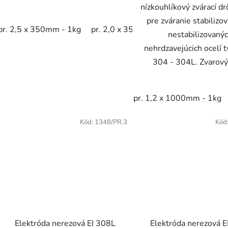
nízkouhlíkový zvárací dr
pre zváranie stabilizo
pr. 2,5 x 350mm - 1kg
pr. 2,0 x 350mm - 2,5kg
pr. 2,5 x
nestabilizovaný
nehrdzavejúcich ocelí t
304 - 304L. Zvarový 
pr. 1,2 x 1000mm - 1kg
Kód:
1348/PR.3
Kód
Elektróda nerezová EI 308L
Elektróda nerezová E