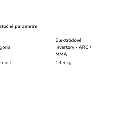
točné parametre
Elektródové
gória
invertory - ARC /
MMA
tnosť
19.5 kg