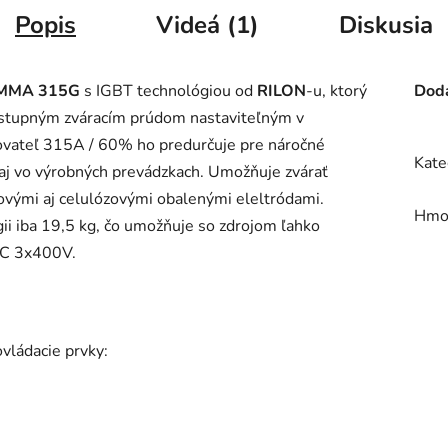
Popis
Videá (1)
Diskusia
MMA 315G
s IGBT technológiou od
RILON
-u, ktorý
Doda
výstupným zváracím prúdom nastaviteľným v
vateľ 315A / 60% ho predurčuje pre náročné
Kate
 aj vo výrobných prevádzkach. Umožňuje zvárať
tilovými aj celulózovými obalenými eleltródami.
Hmo
ii iba 19,5 kg, čo umožňuje so zdrojom ľahko
 AC 3x400V.
vládacie prvky: