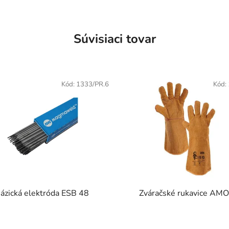
Súvisiaci tovar
Kód:
1333/PR.6
Kód:
ázická elektróda ESB 48
Zváračské rukavice AM
Priemerné