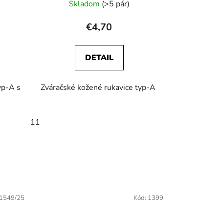
Skladom
(>5 pár)
€4,70
DETAIL
yp-A s
Zváračské kožené rukavice typ-A
- 5kg
pr. 3,25 x 350mm - 5kg
11
3,25 x 350mm - 5kg
1549/25
Kód:
1399