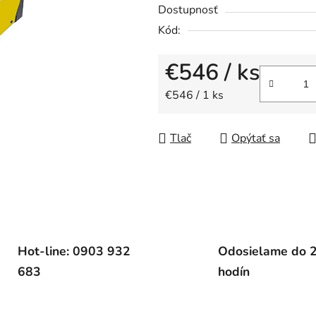
5
Dostupnosť
hviezdičiek.
Kód:
€546
/ ks
Jednotková cena:
€546 / 1 ks
Tlač
Opýtať sa
Hot-line: 0903 932
Odosielame do 
683
hodín