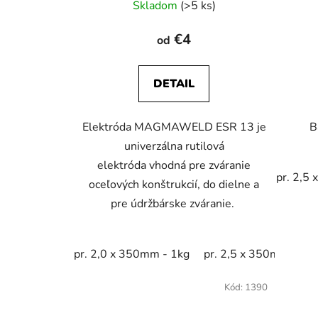
Skladom
(>5 ks)
€4
od
DETAIL
Elektróda MAGMAWELD ESR 13 je
B
univerzálna rutilová
elektróda vhodná pre zváranie
pr. 2,5
oceľových konštrukcií, do dielne a
pre údržbárske zváranie.
pr. 2,0 x 350mm - 1kg
pr. 2,5 x 350mm - 1k
Kód:
1390