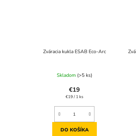
Zváracia kukla ESAB Eco-Arc
Zvá
Skladom
(>5 ks)
€19
Jednotková
€19 / 1 ks
cena:
DO KOŠÍKA