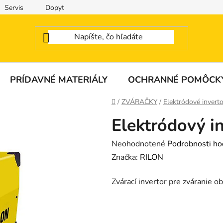
Servis
Dopyt
PRÍDAVNÉ MATERIÁLY
OCHRANNÉ POMÔCK
Domov
/
ZVÁRAČKY
/
Elektródové inver
Elektródový 
Priemerné
Neohodnotené
Podrobnosti ho
hodnotenie
Značka:
RILON
produktu
Zvárací invertor pre zváranie 
je
0,0
z