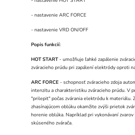
- nastavenie HOT START
- nastavenie ARC FORCE
- nastavenie VRD ON/OFF
Popis funkcií:
HOT START
- umožňuje ľahké zapálenie zvára
zváracieho prúdu pri zapálení elektródy oproti n
ARC FORCE
- schopnosť zváracieho zdoja auto
intenzitu a charakteristiku zváracieho prúdu. V
"prilepit" počas zvárania elektródu k materiálu.
zhasínajúcom oblúku okamžite zvýši prietok zvá
horenie oblúka. Napríklad pri vykonávaní zvarov 
skúseného zvárača.