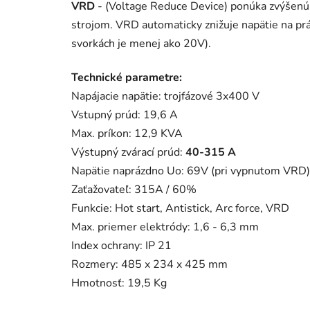
VRD
- (Voltage Reduce Device) ponúka zvýšenú 
strojom. VRD automaticky znižuje napätie na p
svorkách je menej ako 20V).
Technické parametre:
Napájacie napätie: trojfázové 3x400 V
Vstupný prúd: 19,6 A
Max. príkon: 12,9 KVA
Výstupný zvárací prúd:
40-315 A
Napätie naprázdno Uo: 69V (pri vypnutom VRD)
Zaťažovateľ: 315A / 60%
Funkcie: Hot start, Antistick, Arc force, VRD
Max. priemer elektródy: 1,6 - 6,3 mm
Index ochrany: IP 21
Rozmery: 485 x 234 x 425 mm
Hmotnosť: 19,5 Kg