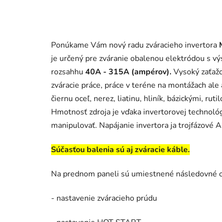
Ponúkame Vám nový radu zváracieho invertora
je určený pre zváranie obalenou elektródou s 
rozsahhu
40A - 315A (ampérov).
Vysoký zaťažo
zváracie práce, práce v teréne na montážach ale
čiernu oceľ, nerez, liatinu, hliník, bázickými, ru
Hmotnosť zdroja je vďaka invertorovej technológ
manipulovať. Napájanie invertora ja trojfázové
Súčasťou balenia sú aj zváracie káble.
Na prednom paneli sú umiestnené následovné o
- nastavenie zváracieho prúdu