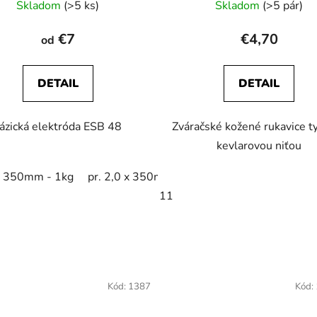
Skladom
(>5 ks)
Skladom
(>5 pár)
hodnotenie
produktu
€7
€4,70
od
je
3,3
DETAIL
DETAIL
z
5
ázická elektróda ESB 48
Zváračské kožené rukavice t
hviezdičiek.
kevlarovou niťou
 x 350mm - 1kg
pr. 2,0 x 350mm - 2,5kg
pr. 2,5 x 350mm 
11
g
pr. 2,0 x 350mm - 2,5kg
pr. 2,5 x 350mm - 2,5kg
pr. 
Kód:
1387
Kód: