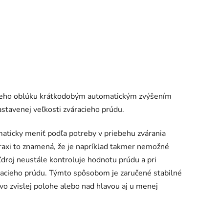
cieho oblúku krátkodobým automatickým zvýšením
astavenej veľkosti zváracieho prúdu.
maticky meniť podľa potreby v priebehu zvárania
 praxi to znamená, že je napríklad takmer nemožné
 Zdroj neustále kontroluje hodnotu prúdu a pri
racieho prúdu. Týmto spôsobom je zaručené stabilné
vo zvislej polohe alebo nad hlavou aj u menej