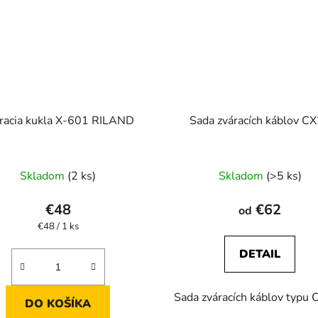
racia kukla X-601 RILAND
Sada zváracích káblov C
Priemerné
Skladom
(2 ks)
Skladom
(>5 ks)
hodnotenie
produktu
€48
€62
od
je
Jednotková
€48 / 1 ks
cena:
2,3
DETAIL
z
5
Sada zváracích káblov typu 
hviezdičiek.
DO KOŠÍKA