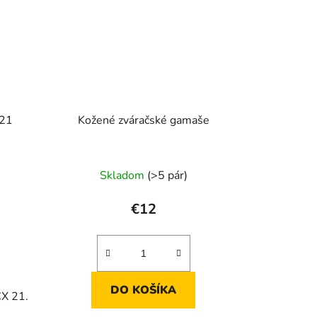
X21
Kožené zváračské gamaše
Skladom
(>5 pár)
€12
DO KOŠÍKA
CX 21.