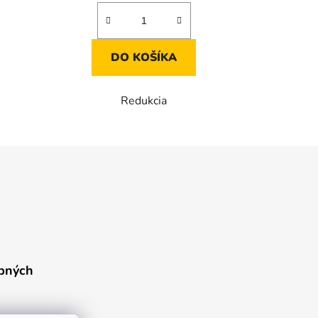
DO KOŠÍKA
c
Redukcia
bných