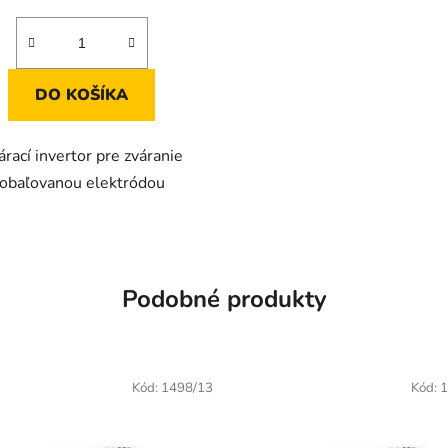
cena:
3,8
z
5
hviezdičiek.
DO KOŠÍKA
árací invertor pre zváranie
obaľovanou elektródou
Podobné produkty
Kód:
1498/13
Kód:
1