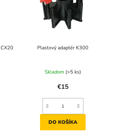
c CX20
Plastový adaptér K300
Skladom
(>5 ks)
€15
DO KOŠÍKA