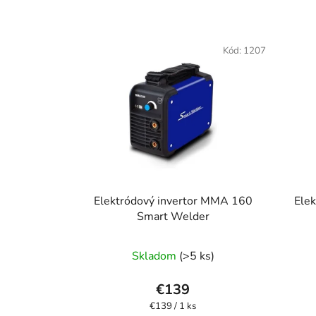
Kód:
1207
Elektródový invertor MMA 160
Ele
Smart Welder
Priemerné
Skladom
(>5 ks)
hodnotenie
produktu
€139
je
Jednotková
€139 / 1 ks