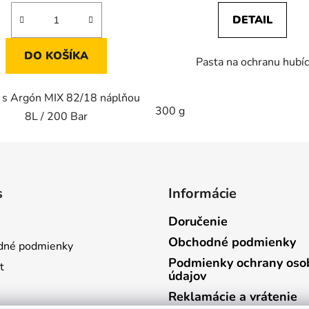
DETAIL
DO KOŠÍKA
Pasta na ochranu hubí
 s Argón MIX 82/18 náplňou
/ 300A
300 g
8L / 200 Bar
s
Informácie
Doručenie
Obchodné podmienky
dné podmienky
Podmienky ochrany oso
t
údajov
Reklamácie a vrátenie