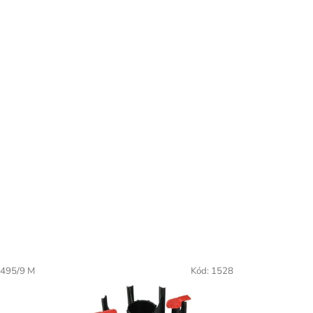
495/9 M
Kód:
1528