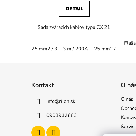
DETAIL
Sada zváracích káblov typu CX 21.
Fľaša
25 mm2 / 3 + 3 m / 200A
25 mm2 / 5 + 5 m 
Z
á
Kontakt
O ná
p
ä
O nás
info
@
rilon.sk
t
Obcho
i
0903932683
Kontak
e
Servis
Dopyt