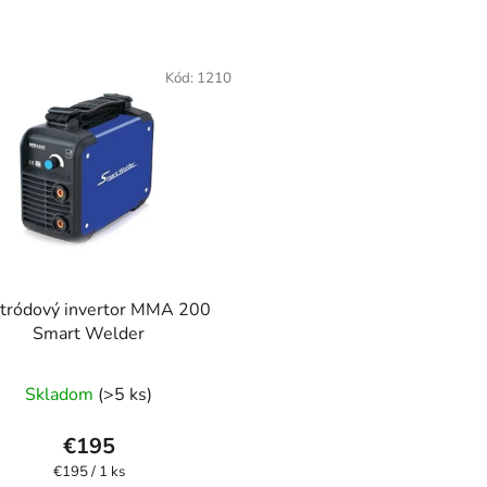
Kód:
1210
ktródový invertor MMA 200
Smart Welder
Priemerné
Skladom
(>5 ks)
hodnotenie
produktu
€195
je
Jednotková
€195 / 1 ks