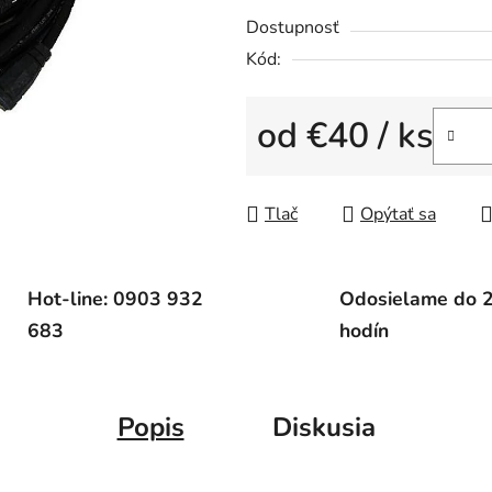
5
Dostupnosť
hviezdičiek.
Kód:
od
€40
/ ks
Jednotková cena:
Tlač
Opýtať sa
Hot-line: 0903 932
Odosielame do 
683
hodín
Popis
Diskusia