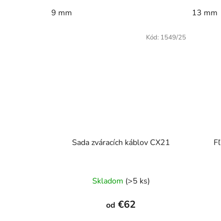
9 mm
13 mm
Kód:
1549/25
Sada zváracích káblov CX21
F
Skladom
(>5 ks)
€62
od