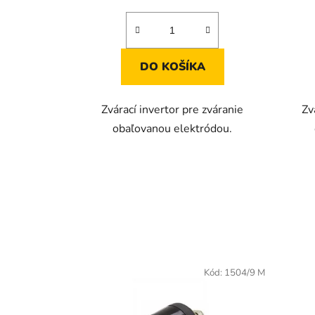
cena:
2,9
z
5
hviezdičiek.
DO KOŠÍKA
Zvárací invertor pre zváranie
Zv
obaľovanou elektródou.
Kód:
1504/9 M