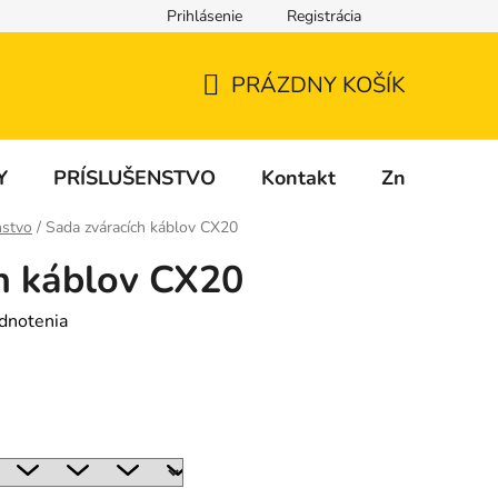
Prihlásenie
Registrácia
PRÁZDNY KOŠÍK
NÁKUPNÝ
KOŠÍK
Y
PRÍSLUŠENSTVO
Kontakt
Značky
nstvo
/
Sada zváracích káblov CX20
h káblov CX20
dnotenia