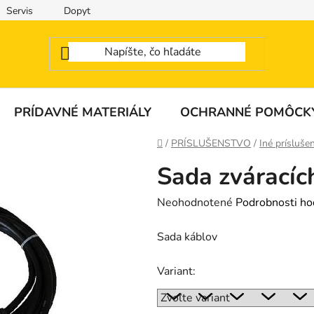
Servis
Dopyt
PRÍDAVNÉ MATERIÁLY
OCHRANNÉ POMÔCK
Domov
/
PRÍSLUŠENSTVO
/
Iné prísluše
Sada zváracíc
Priemerné
Neohodnotené
Podrobnosti ho
hodnotenie
Sada káblov
produktu
je
Variant:
0,0
z