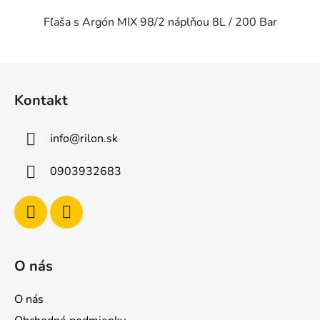
Fľaša s Argón MIX 98/2 náplňou 8L / 200 Bar
Z
á
Kontakt
p
ä
info
@
rilon.sk
t
i
0903932683
e
O nás
O nás