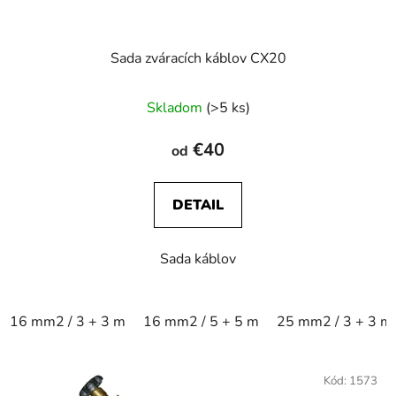
Sada zváracích káblov CX20
Skladom
(>5 ks)
€40
od
DETAIL
Sada káblov
16 mm2 / 3 + 3 m
16 mm2 / 5 + 5 m
25 mm2 / 3 + 3 m
Kód:
1573