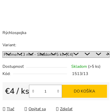
Rýchlospojka
Variant:
Dostupnosť
Skladom
(>5 ks)
Kód:
1513/13
€4
/ ks
DO KOŠÍKA
Jednotková cena:
Tlač
Opýtať sa
Zdieľať