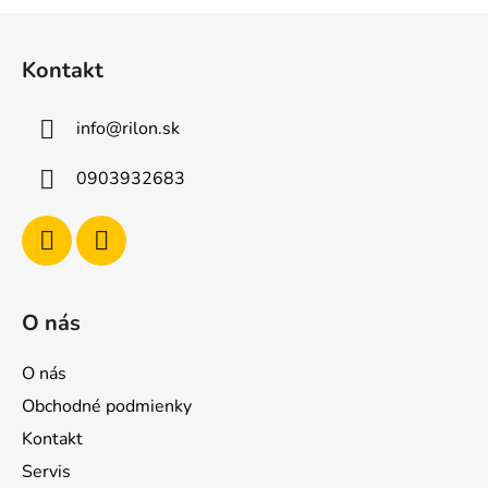
Z
á
Kontakt
p
ä
info
@
rilon.sk
t
i
0903932683
e
O nás
O nás
Obchodné podmienky
Kontakt
Servis