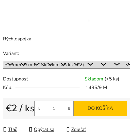
Rýchlospojka
Variant:
Dostupnosť
Skladom
(>5 ks)
Kód:
1495/9 M
€2
/ ks
DO KOŠÍKA
Jednotková cena:
Tlač
Opýtať sa
Zdieľať