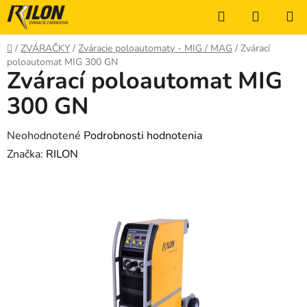
Prejsť
Hľadať
NÁKUP
na
KOŠÍK
obsah
Domov
/
ZVÁRAČKY
/
Zváracie poloautomaty - MIG / MAG
/
Zvárací
poloautomat MIG 300 GN
Zvárací poloautomat MIG
300 GN
Priemerné
Neohodnotené
Podrobnosti hodnotenia
hodnotenie
Značka:
RILON
produktu
je
0,0
z
5
hviezdičiek.