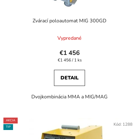
Zvárací poloautomat MIG 300GD
Vypredané
€1 456
Jednotková
€1 456 / 1 ks
cena:
DETAIL
Dvojkombinácia MMA a MIG/MAG
AKCIA
Kód:
1288
TIP