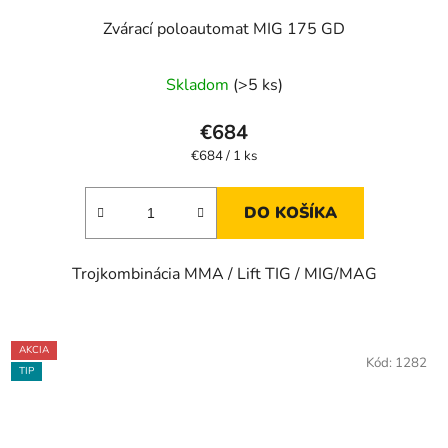
Zvárací poloautomat MIG 175 GD
Skladom
(>5 ks)
€684
Jednotková
€684 / 1 ks
cena:
DO KOŠÍKA
Trojkombinácia MMA / Lift TIG / MIG/MAG
AKCIA
Kód:
1282
TIP