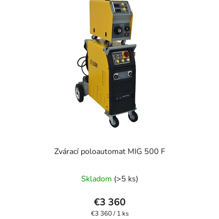
Zvárací poloautomat MIG 500 F
Skladom
(>5 ks)
€3 360
Jednotková
€3 360 / 1 ks