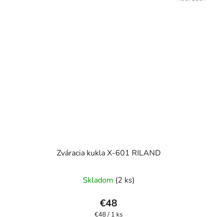
Zváracia kukla X-601 RILAND
Priemerné
Skladom
(2 ks)
hodnotenie
produktu
€48
je
Jednotková
€48 / 1 ks