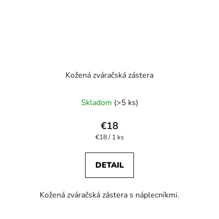
Kožená zváračská zástera
Skladom
(>5 ks)
€18
Jednotková
€18 / 1 ks
cena:
DETAIL
Kožená zváračská zástera s náplecníkmi.