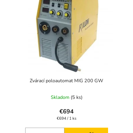
Zvárací poloautomat MIG 200 GW
Skladom
(5 ks)
€694
Jednotková
€694 / 1 ks
cena: