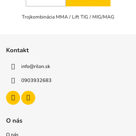
hviezdičiek.
Trojkombinácia MMA / Lift TIG / MIG/MAG
Z
á
Kontakt
p
ä
info
@
rilon.sk
t
i
0903932683
e
O nás
O nás