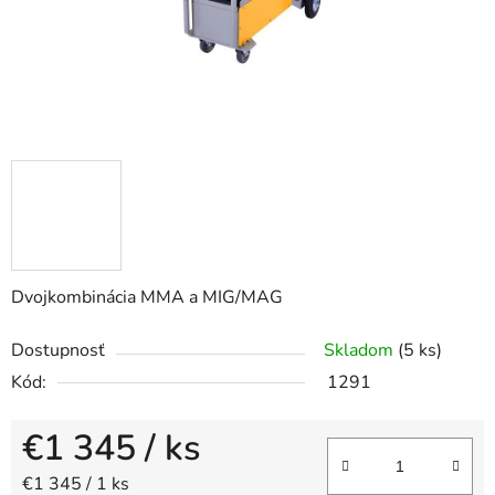
Dvojkombinácia MMA a MIG/MAG
Dostupnosť
Skladom
(5 ks)
Kód:
1291
€1 345
/ ks
Jednotková cena:
€1 345 / 1 ks