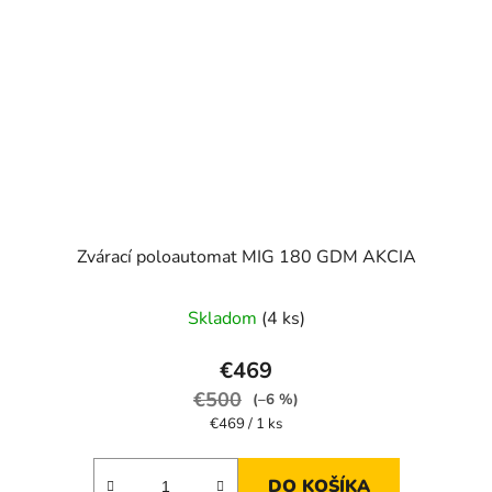
Zvárací poloautomat MIG 180 GDM AKCIA
Priemerné
Skladom
(4 ks)
hodnotenie
produktu
€469
je
€500
(–6 %)
2,7
Jednotková
€469 / 1 ks
cena:
z
5
DO KOŠÍKA