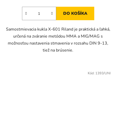
cena:
2,3
z
DO KOŠÍKA
5
hviezdičiek.
Samostmievacia kukla X-601 Riland je praktická a ľahká,
určená na zváranie metódou MMA a MIG/MAG s
možnosťou nastavenia stmavenia v rozsahu DIN 9-13,
tiež na brúsenie.
Kód:
1393/UNI